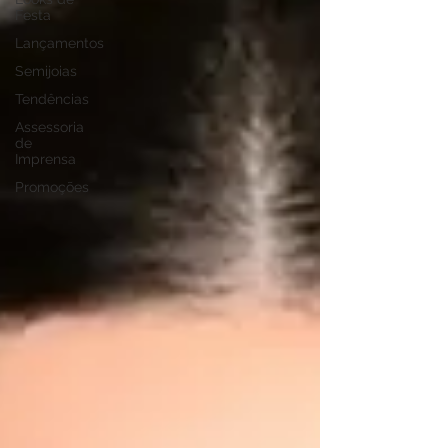
Festa
Lançamentos
Semijoias
Tendências
Assessoria
de
Imprensa
Promoções