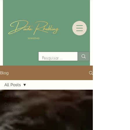
Blog
All Posts
All Posts
Duda
Rhebling
Cuidados
Especiais
Looks de