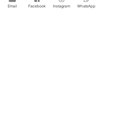
Email
Facebook
Instagram
WhatsApp
by Duda Rhebling
ShowRoom
R. João de Sousa Dias, 625
Campo Belo, São Paulo - SP,
04618-033
Social
Atendimento
Segunda à Sexta-feira das 10h às 18h00
Aos sábados das 10h às 16h00
Vendas
11 91622-1001