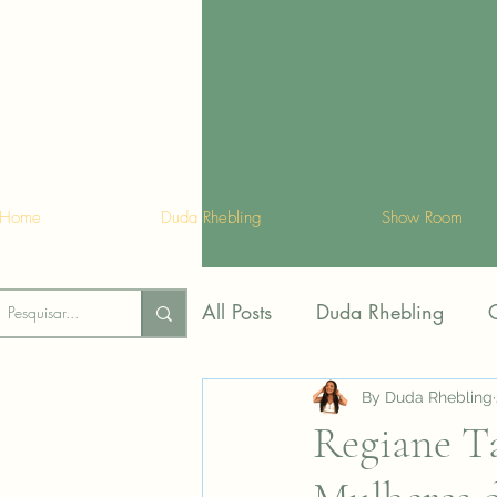
Home
Duda Rhebling
Show Room
All Posts
Duda Rhebling
Tendências
Assessoria d
By Duda Rhebling
Regiane T