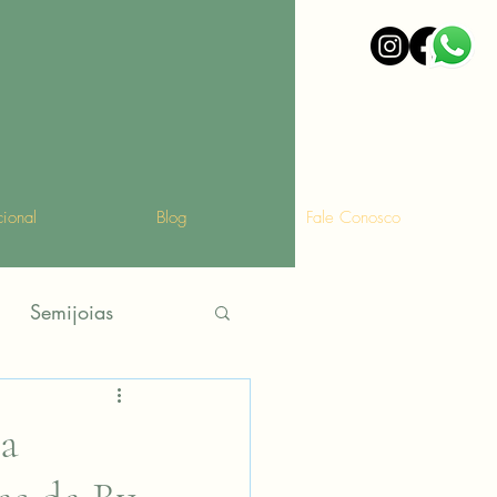
ucional
Blog
Fale Conosco
Semijoias
ta