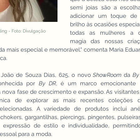
semi joias são a escolha
adicionar um toque de s
brilho às ocasiões especia
ing - Foto: Divulgação
todas as mulheres a d
magia das nossas criaçõ
 mais especial e memorável." comenta Maria Eduarda
ca.
 João de Souza Dias, 625, o novo
 ShowRoom 
da 
onhecida por 
By DR
, é um marco emocionante p
nova fase de crescimento e expansão. As visitantes
nica de explorar as mais recentes coleções de
lecionadas. A variedade de produtos inclui anéis
 chokers, gargantilhas, piercings, pingentes, pulseira
xpressão de estilo e individualidade, permitindo
essoal para a moda.