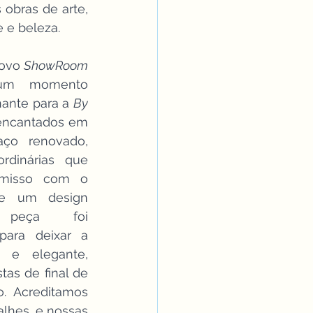
obras de arte, 
 e beleza.
ovo 
ShowRoom
m momento 
ante para a 
By 
encantados em 
ço renovado, 
rdinárias que 
misso com o 
e um design 
 peça foi 
ara deixar a 
e elegante, 
as de final de 
 Acreditamos 
lhes, e nossas 