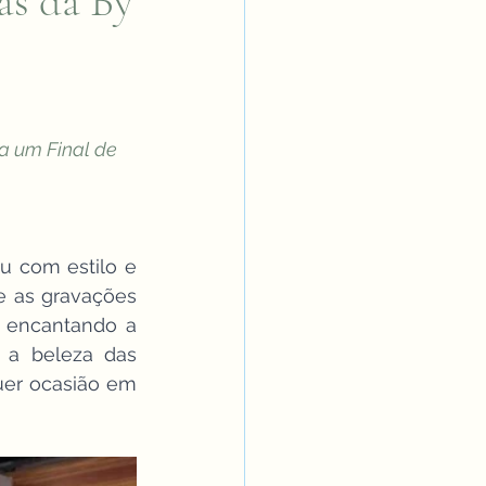
as da By
a um Final de 
 com estilo e 
e as gravações 
 encantando a 
 a beleza das 
er ocasião em 