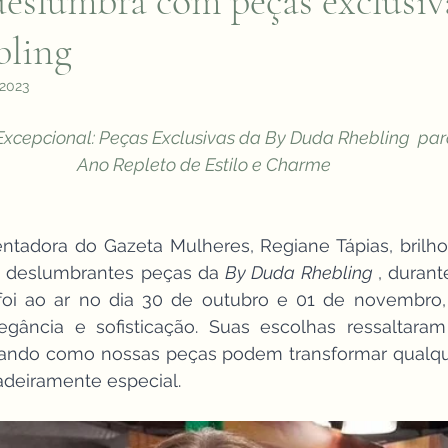
eslumbra com peças exclusiv
ling
 2023
Excepcional: Peças Exclusivas da By Duda Rhebling  par
Ano Repleto de Estilo e Charme
tadora do Gazeta Mulheres, Regiane Tápias, brilhou
s deslumbrantes peças da 
By Duda Rhebling 
, durant
oi ao ar no dia 30 de outubro e 01 de novembro,
gância e sofisticação. Suas escolhas ressaltaram
rando como nossas peças podem transformar qualqu
eiramente especial.