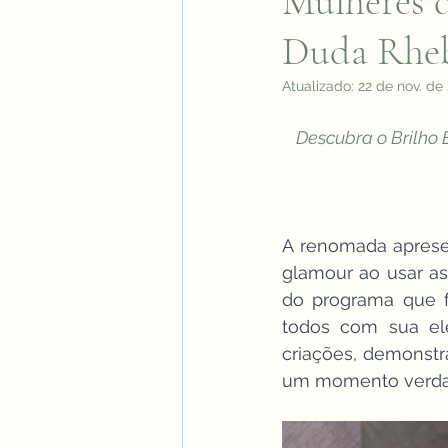
Mulheres d
Duda Rheb
Atualizado:
22 de nov. de
Descubra o Brilho 
A renomada apresen
glamour ao usar a
do programa que f
todos com sua ele
criações, demonst
um momento verdad