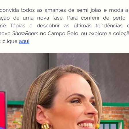
 convida todos as amantes de semi joias e moda a 
ação de uma nova fase. Para conferir de perto 
ne Tápias e descobrir as últimas tendências e
 novo 
ShowRoom
 no Campo Belo, ou explore a coleç
: clique 
aqui