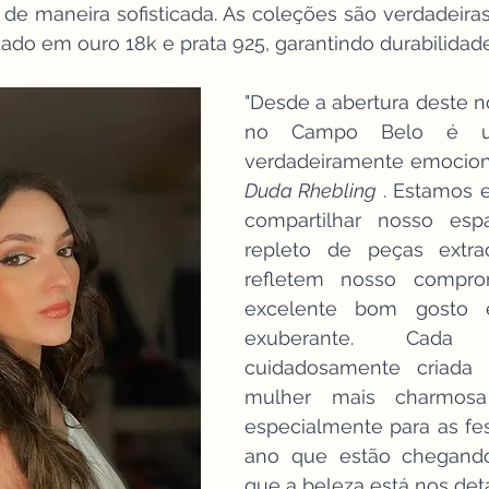
 de maneira sofisticada. As coleções são verdadeiras 
do em ouro 18k e prata 925, garantindo durabilidade
"Desde a abertura deste n
no Campo Belo é u
verdadeiramente emocion
Duda Rhebling 
. Estamos 
compartilhar nosso espa
repleto de peças extrao
refletem nosso compro
excelente bom gosto 
exuberante. Cada
cuidadosamente criada p
mulher mais charmosa 
especialmente para as fest
ano que estão chegando.
que a beleza está nos deta