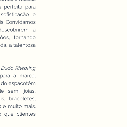
 perfeita para 
ofisticação e 
is. Convidamos 
escobrirem a 
es, tornando 
, a talentosa 
By Duda Rhebling 
ara a marca, 
 do espaçotêm 
 semi joias, 
, braceletes, 
s e muito mais. 
 que clientes 