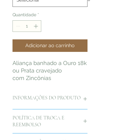
Quantidade
*
Adicionar ao carrinho
Aliança banhado a Ouro 18k
ou Prata cravejado
com Zincônias
INFORMAÇÕES DO PRODUTO
Aliança banhado a Ouro 18k ou
POLÍTICA DE TROCA E
Prata cravejado com Zincônias
REEMBOLSO
Nós na by Duda Rhebling,