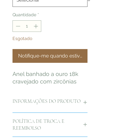
Quantidade
*
Esgotado
Notifique-me quando estiver disponível
Anel banhado a ouro 18k
cravejado com zircônias
INFORMAÇÕES DO PRODUTO
Anel banhado a ouro 18k cravejado
POLÍTICA DE TROCA E
com zircônias
REEMBOLSO
Nós na by Duda Rhebling,