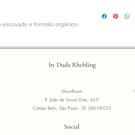
joias. Se por algum m
teremos prazer em r
Nós na by Duda Rhe
(trinta) dias após 
nossas clientes por
showroom ou compra
muito especial para
o escovado e formato orgânico
condições abaixo.
entregue nos prazos
Consulte
aqui
a Polí
qualidade.
Consulte
aqui
mais i
Entrega
by Duda Rhebling
ShowRoom
R. João de Sousa Dias, 625
Campo Belo, São Paulo - SP, 04618-033
Social