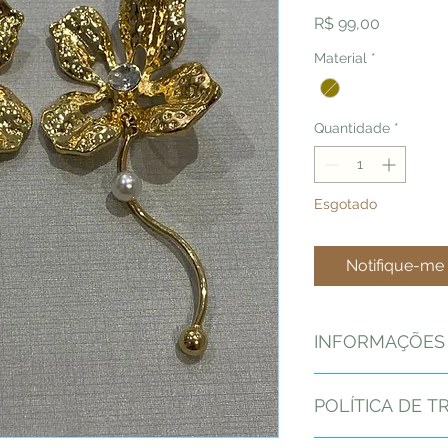
Preço
R$ 99,00
Material
*
Quantidade
*
Esgotado
Notifique-me 
INFORMAÇÕES
Brinco Flor em Ouro 
POLÍTICA DE 
Nós na by Duda Rhe