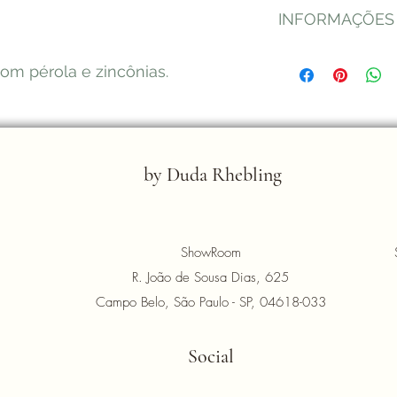
INFORMAÇÕES
completamente feli
joias. Se por algum m
teremos prazer em r
Nós na by Duda Rhe
om pérola e zincônias.
(trinta) dias após 
nossas clientes por
showroom ou compra
muito especial para
condições abaixo.
entregue nos prazos
Consulte
aqui
a Polí
qualidade.
Consulte
aqui
mais i
Entrega
by Duda Rhebling
ShowRoom
R. João de Sousa Dias, 625
Campo Belo, São Paulo - SP, 04618-033
Social