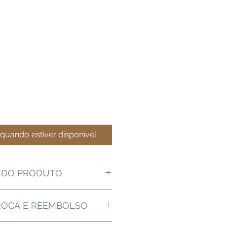
quando estiver disponível
 DO PRODUTO
18k com pérola e zincônias.
TROCA E REEMBOLSO
bling, queremos que você esteja