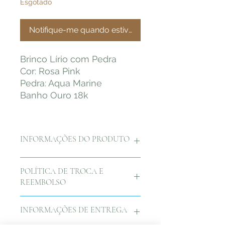
Esgotado
Notifique-me quando estiver disponível
Brinco Lírio com Pedra
Cor: Rosa Pink
Pedra: Aqua Marine
Banho Ouro 18k
INFORMAÇÕES DO PRODUTO
Brinco Lírio com Pedra
POLÍTICA DE TROCA E
Cor: Rosa Pink
REEMBOLSO
Pedra: Aqua Marine
Banho Ouro 18k
Nós na by Duda Rhebling,
INFORMAÇÕES DE ENTREGA
queremos que você esteja
completamente feliz com as suas